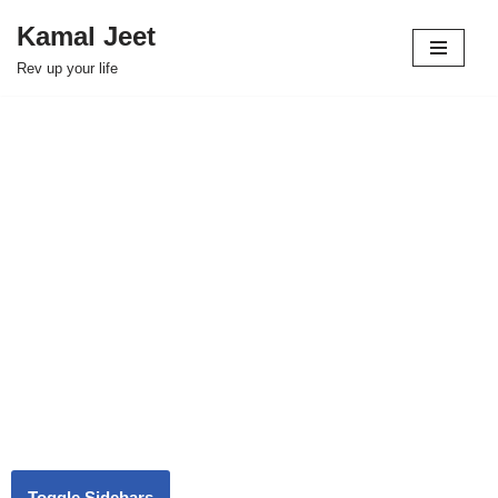
Kamal Jeet
Skip
Rev up your life
to
content
Toggle Sidebars