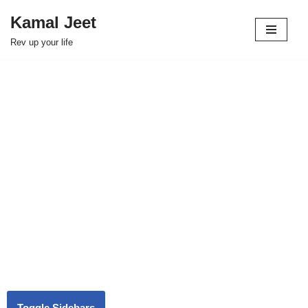
Kamal Jeet
Skip
Rev up your life
to
content
Toggle Sidebars