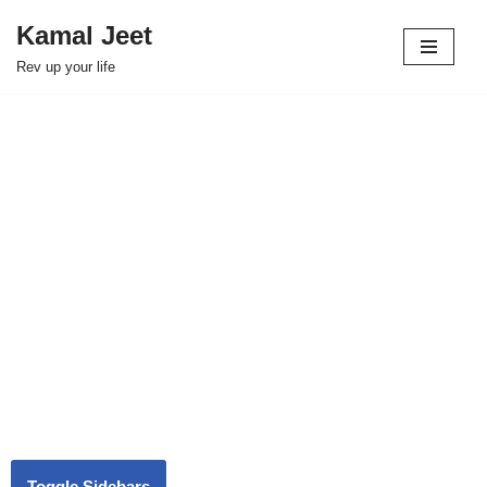
Kamal Jeet
Skip
Rev up your life
to
content
Toggle Sidebars