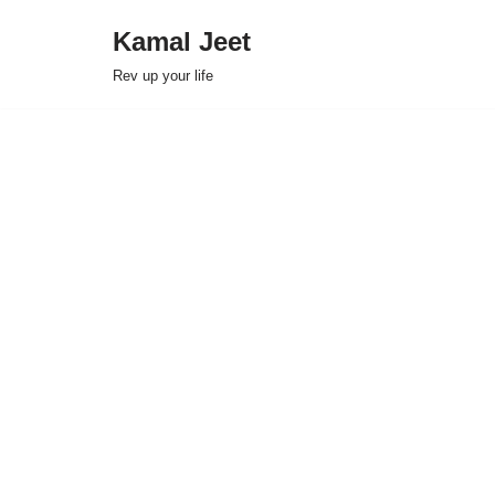
Kamal Jeet
Skip
Rev up your life
to
content