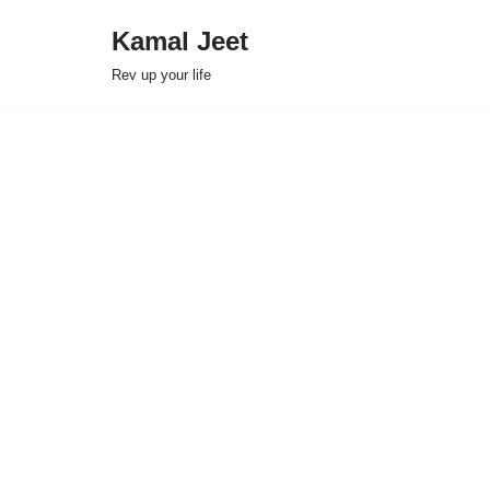
Kamal Jeet
Skip
Rev up your life
to
content