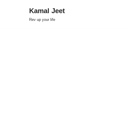
Kamal Jeet
Skip
Rev up your life
to
content