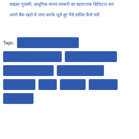
साइबर गुलामी: आधुनिक मानव तस्करी का खतरनाक डिजिटल रूप
अपने बैंक खाते में जमा करके भूले हुए पैसे वापिस कैसे पायें
Tags:
AFFORDABLE HOUSING
DAIRY COOPERATIVES
HIGH-TENSION LINE
MILK PRODUCTION
WATER STORAGE
किफायती आवास
जूनागढ़
डेयरी क्रांति
पोरबंदर में बाढ़
हाईटेंशन लाइन