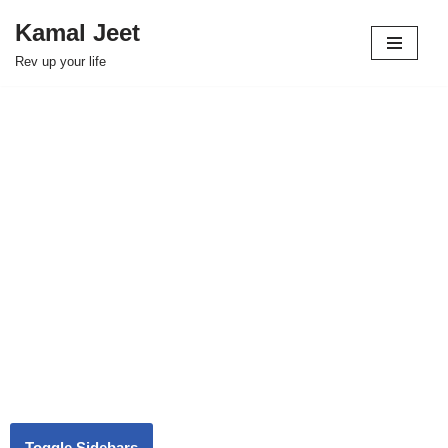
Kamal Jeet
Skip
Rev up your life
to
content
Toggle Sidebars