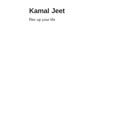
Kamal Jeet
Skip
Rev up your life
to
content